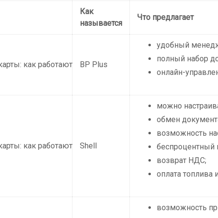
Как
Что предлагает
называется
удобный менедж
полный набор до
BP Plus
онлайн-управлен
можно настраива
обмен документа
возможность на
Shell
беспроцентный к
возврат НДС;
оплата топлива и
возможность при