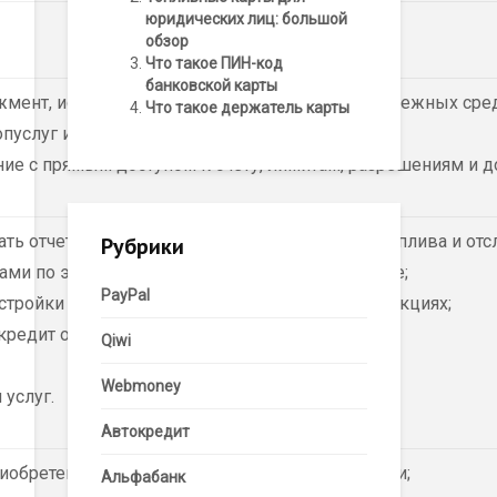
юридических лиц: большой
обзор
Что такое ПИН-код
банковской карты
мент, исключающий выделение наличных денежных сред
Что такое держатель карты
пуслуг и сервиса на заправках;
ие с прямым доступом к счету, лимитам, разрешениям и д
ть отчетность, контролировать потребление топлива и от
Рубрики
ми по электронной почте на регулярной основе;
PayPal
стройки уведомлений о подозрительных транзакциях;
редит от 14 дней;
Qiwi
Webmoney
 услуг.
Автокредит
обретения топлива, товаров и услуг на АЗС сети;
Альфабанк