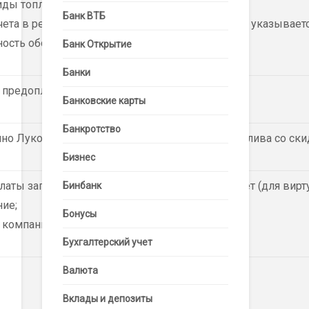
иды топлива, товары и услуги;
Банк ВТБ
ета в режиме онлайн, текущий остаток средств указывает
ность обо всех покупках по картам.
Банк Открытие
Банки
предоплатной или кредитной схемы работы.
Банковские карты
Банкротство
чно Лукойлу с возможностью приобретения топлива со ски
Бизнес
аты заправки без подключения к сети Интернет (для вирту
Бинбанк
ие;
Бонусы
с компаниями, где есть даже один автомобиль.
Бухгалтерский учет
Валюта
Вклады и депозиты