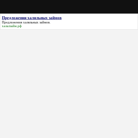
Предложения халяльных займов
Предложения халяльных займов
.
халалзайм.рф