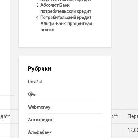
Абсолют Банк:
потребительский кредит
Потребительский кредит
Альфа-Банк: процентная
ставка
Рубрики
PayPal
Qiwi
Webmoney
ода**
Первый год
Начиная со второго года**
Пер
Автокредит
11,50
12,50
12,0
Альфабанк