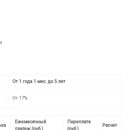
х
От 1 года 1 мес. до 5 лет
От 17%
Ежемесячный
Переплата
вка
Расчет
платеж (руб.)
(руб.)