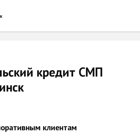
льский кредит СМП
инск
поративным клиентам