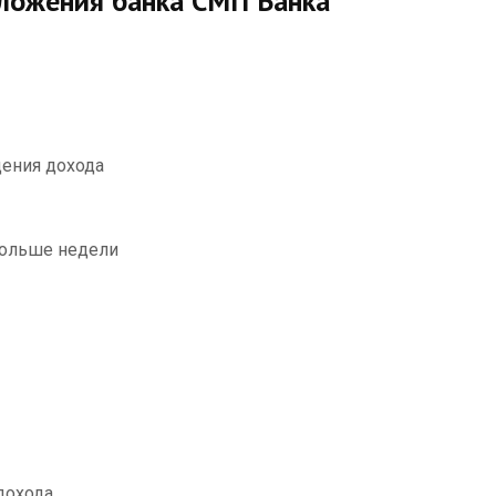
ложения банка СМП Банка
дения дохода
больше недели
дохода