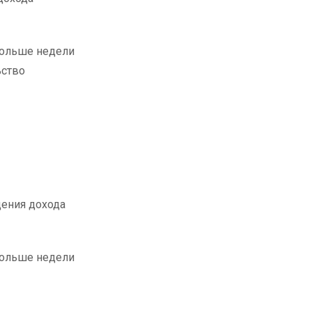
больше недели
ьство
дения дохода
больше недели