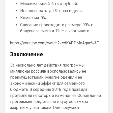
Максимальный: 6 тыс. рублей;
Использовать: до 3-х раз в день;
Комиссия: 0%;
Списание происходит в размере 99% с
бонусного счета и 1% — с карточного.
https://youtube.com/watch?v=dK4PDMeAgac%3F
Заключение
За несколько лет действия программы
миллионы россиян воспользовались ее
преимуществами. Многие оценили ее
экономический эффект для семейного
бюджета. В середине 2018 года правила
претерпели некоторые изменения. Обновление
программы придется по вкусу ее самым
азартным участникам. Они получают