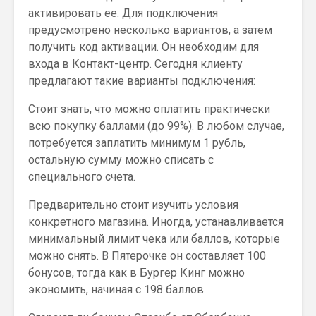
активировать ее. Для подключения
предусмотрено несколько вариантов, а затем
получить код активации. Он необходим для
входа в Контакт-центр. Сегодня клиенту
предлагают такие варианты подключения:
Стоит знать, что можно оплатить практически
всю покупку баллами (до 99%). В любом случае,
потребуется заплатить минимум 1 рубль,
остальную сумму можно списать с
специального счета.
Предварительно стоит изучить условия
конкретного магазина. Иногда, устанавливается
минимальный лимит чека или баллов, которые
можно снять. В Пятерочке он составляет 100
бонусов, тогда как в Бургер Кинг можно
экономить, начиная с 198 баллов.