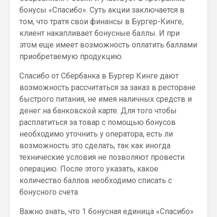
бонусы «Спасибо». Суть акции заключается в
том, что тратя свои финансы в Бургер-Кинге,
клиент накапливает бонусные баллы. И при
этом еще имеет возможность оплатить баллами
приобретаемую продукцию.
Спасибо от Сбербанка в Бургер Кинге дают
возможность рассчитаться за заказ в ресторане
быстрого питания, не имея наличных средств и
денег на банковской карте. Для того чтобы
расплатиться за товар с помощью бонусов
необходимо уточнить у оператора, есть ли
возможность это сделать, так как иногда
технические условия не позволяют провести
операцию. После этого указать, какое
количество баллов необходимо списать с
бонусного счета
Важно знать, что 1 бонусная единица «Спасибо»