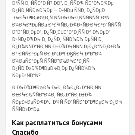
Ð²ÑÑ Ð¸ ÑÑÐ°Ð·Ñ? ÐÐ°, Ð¸ ÑÑÐ¾ ÑÐ°Ð¼Ð¾Ðµ
Ð¿ÑÐ¸ÑÑÐ½Ð¾Ðµ — Ð²ÑÐµ ÑÑÐ¸ Ð¿ÑÐµÐ
´Ð»Ð¾Ð¶ÐµÐ½Ð¸Ñ ÑÑÐ¼Ð¼Ð¸ÑÑÑÑÑÑ: Ð²Ñ
Ð¼Ð¾Ð¶ÐµÑÐµ Ð²Ð¾ÑÐ¿Ð¾Ð»ÑÐ·Ð¾Ð²Ð°ÑÑÑÑ
Ð°ÐºÑÐ¸ÐµÐ¹, Ð¿ÑÐ¸Ð±Ð°Ð²Ð¸ÑÑ Ðº Ð½ÐµÐ¹
ÐºÑÐ¿Ð¾Ð½ Ð¸ Ð¿ÑÐ¸ ÑÑÐ¾Ð¼ ÐµÑÑ Ð¸
Ð¿Ð¾ÑÑÐ°ÑÐ¸ÑÑ Ð±Ð¾Ð½ÑÑÑ Ð¡Ð¿Ð°ÑÐ¸Ð±Ð¾
Ð² ÐÑÑÐ³ÐµÑ ÐÐ¸Ð½Ð³! Ð§ÑÐ¾ Ð²Ð°Ð¼
Ð¼ÐµÑÐ°ÐµÑ ÑÑÑÐ°Ð½Ð¾Ð²Ð¸ÑÑ
Ð¿ÑÐ¸Ð»Ð¾Ð¶ÐµÐ½Ð¸Ðµ Ð¿ÑÑÐ¼Ð¾
ÑÐµÐ¹ÑÐ°Ñ?
Ð Ð¼Ð¾Ð¶Ð½Ð¾ Ð»Ð¸ Ð¾Ð¿Ð»Ð°ÑÐ¸ÑÑ
Ð±Ð¾Ð½ÑÑÐ°Ð¼Ð¸ ÑÐ¿Ð°ÑÐ¸Ð±Ð¾
ÑÐµÐ»ÐµÑÐ¾Ð½, Ð¼Ñ ÑÐ°ÑÑÐºÐ°Ð¶ÐµÐ¼ Ð¿Ð¾
ÑÑÑÐ»ÐºÐµ.
Как расплатиться бонусами
Спасибо