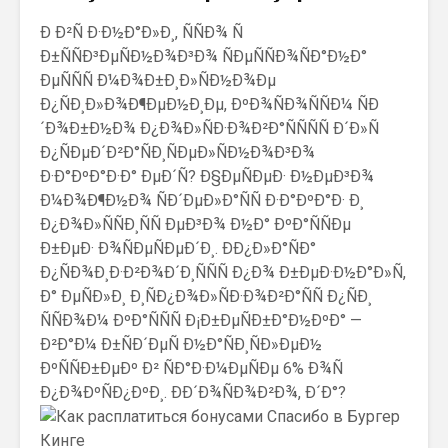
Ð Ð²Ñ Ð·Ð½Ð°Ð»Ð¸, ÑÑÐ¾ Ñ
Ð±ÑÑÐ³ÐµÑÐ½Ð¾Ð³Ð¾ ÑÐµÑÑÐ¾ÑÐ°Ð½Ð°
ÐµÑÑÑ Ð¼Ð¾Ð±Ð¸Ð»ÑÐ½Ð¾Ðµ
Ð¿ÑÐ¸Ð»Ð¾Ð¶ÐµÐ½Ð¸Ðµ, ÐºÐ¾ÑÐ¾ÑÑÐ¼ ÑÐ
´Ð¾Ð±Ð½Ð¾ Ð¿Ð¾Ð»ÑÐ·Ð¾Ð²Ð°ÑÑÑÑ Ð´Ð»Ñ
Ð¿ÑÐµÐ´Ð²Ð°ÑÐ¸ÑÐµÐ»ÑÐ½Ð¾Ð³Ð¾
Ð·Ð°ÐºÐ°Ð·Ð° ÐµÐ´Ñ? Ð§ÐµÑÐµÐ· Ð½ÐµÐ³Ð¾
Ð¼Ð¾Ð¶Ð½Ð¾ ÑÐ´ÐµÐ»Ð°ÑÑ Ð·Ð°ÐºÐ°Ð· Ð¸
Ð¿Ð¾Ð»ÑÑÐ¸ÑÑ ÐµÐ³Ð¾ Ð½Ð° ÐºÐ°ÑÑÐµ
Ð±ÐµÐ· Ð¾ÑÐµÑÐµÐ´Ð¸. ÐÐ¿Ð»Ð°ÑÐ°
Ð¿ÑÐ¾Ð¸Ð·Ð²Ð¾Ð´Ð¸ÑÑÑ Ð¿Ð¾ Ð±ÐµÐ·Ð½Ð°Ð»Ñ,
Ð° ÐµÑÐ»Ð¸ Ð¸ÑÐ¿Ð¾Ð»ÑÐ·Ð¾Ð²Ð°ÑÑ Ð¿ÑÐ¸
ÑÑÐ¾Ð¼ ÐºÐ°ÑÑÑ Ð¡Ð±ÐµÑÐ±Ð°Ð½ÐºÐ° —
Ð²Ð°Ð¼ Ð±ÑÐ´ÐµÑ Ð½Ð°ÑÐ¸ÑÐ»ÐµÐ½
ÐºÑÑÐ±ÐµÐº Ð² ÑÐ°Ð·Ð¼ÐµÑÐµ 6% Ð¾Ñ
Ð¿Ð¾ÐºÑÐ¿ÐºÐ¸. ÐÐ´Ð¾ÑÐ¾Ð²Ð¾, Ð´Ð°?