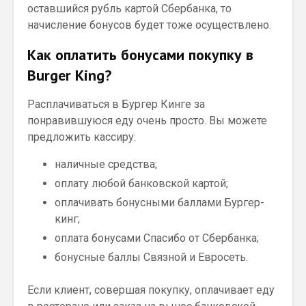
оставшийся рубль картой Сбербанка, то
начисление бонусов будет тоже осуществлено.
Как оплатить бонусами покупку в
Burger King?
Расплачиваться в Бургер Кинге за
понравившуюся еду очень просто. Вы можете
предложить кассиру:
наличные средства;
оплату любой банковской картой;
оплачивать бонусными баллами Бургер-
кинг;
оплата бонусами Спасибо от Сбербанка;
бонусные баллы Связной и Евросеть.
Если клиент, совершая покупку, оплачивает еду