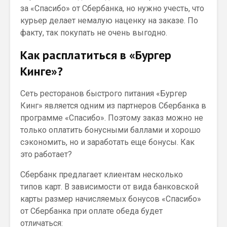
за «Спасибо» от Сбербанка, но нужно учесть, что
курьер делает немалую наценку на заказе. По
факту, так покупать не очень выгодно.
Как расплатиться в «Бургер
Кинге»?
Сеть ресторанов быстрого питания «Бургер
Кинг» является одним из партнеров Сбербанка в
программе «Спасибо». Поэтому заказ можно не
только оплатить бонусными баллами и хорошо
сэкономить, но и заработать еще бонусы. Как
это работает?
Сбербанк предлагает клиентам несколько
типов карт. В зависимости от вида банковской
карты размер начисляемых бонусов «Спасибо»
от Сбербанка при оплате обеда будет
отличаться: