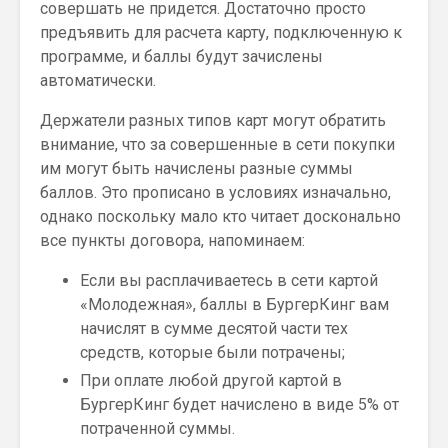
совершать не придется. Достаточно просто
предъявить для расчета карту, подключенную к
программе, и баллы будут зачислены
автоматически.
Держатели разных типов карт могут обратить
внимание, что за совершенные в сети покупки
им могут быть начислены разные суммы
баллов. Это прописано в условиях изначально,
однако поскольку мало кто читает досконально
все пункты договора, напоминаем:
Если вы расплачиваетесь в сети картой
«Молодежная», баллы в БургерКинг вам
начислят в сумме десятой части тех
средств, которые были потрачены;
При оплате любой другой картой в
БургерКинг будет начислено в виде 5% от
потраченной суммы.