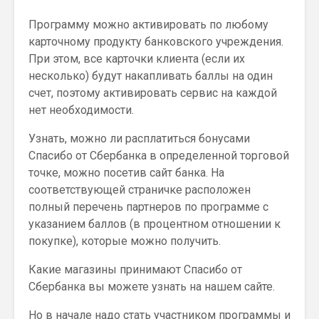
Программу можно активировать по любому
карточному продукту банковского учреждения.
При этом, все карточки клиента (если их
несколько) будут накапливать баллы на один
счет, поэтому активировать сервис на каждой
нет необходимости.
Узнать, можно ли расплатиться бонусами
Спасибо от Сбербанка в определенной торговой
точке, можно посетив сайт банка. На
соответствующей страничке расположен
полный перечень партнеров по программе с
указанием баллов (в процентном отношении к
покупке), которые можно получить.
Какие магазины принимают Спасибо от
Сбербанка вы можете узнать на нашем сайте.
Но в начале надо стать участником программы и