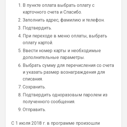
В пункте оплата выбрать оплату с
карточного счета и Спасибо.
Заполнить адрес, фамилию и телефон.
Подтвердить.
При переходе в меню оплаты, выбрать
оплату картой.
Ввести номер карты и необходимые
дополнительные параметры.
Выбрать сумму для перечисления со счета
и указать размер вознаграждения для
списания.
Сохранить.
Подтвердить одноразовым паролем из
полученного сообщения.
Отправить.
С 1 июля 2018 г. в программе произошли