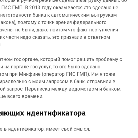
 которая в ручном режиме сделала выгрузку данных об
 ГИС ГМП. В 2013 году оказывается это сделано не
 неготовности банка к автоматическим выгрузкам
закона), поэтому с точки зрения федерального
чены не были, даже притом что факт поступления
их чести надо сказать, это признали в ответном
.
етном гос.органе, который помог решить проблему с
на портале гос.услуг, то это было сделано
ом при Минфине (оператор ГИС ГМП). Им я тоже
параллельно с моим запросом в банк, отправили в
мой запрос. Переписка между ведомством и банком,
ьше всего времени.
ляющих идентификатора
 в идентификатор, имеет свой смысл: