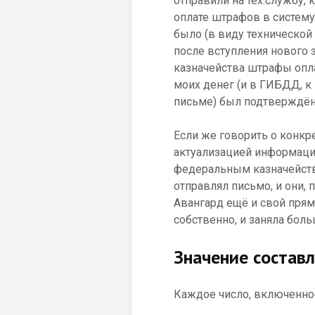
отправили на тех.службу,
оплате штрафов в систему
было (в виду технической
после вступления нового 
казначейства штрафы опла
моих денег (и в ГИБДД, к 
письме) был подтверждён
Если же говорить о конкр
актуализацией информации 
федеральным казначейств
отправлял письмо, и они, 
Авангард ещё и свой пря
собственно, и заняла бол
Значение состав
Каждое число, включенное