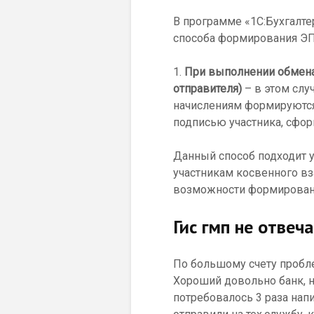
В программе «1С:Бухгалте
способа формирования ЭП
1.
При выполнении обмена 
отправителя)
– в этом сл
начислениям формируются
подписью участника, сфор
Данный способ подходит у
участникам косвенного вз
возможности формировани
Гис гмп не отвеч
По большому счету пробле
Хороший довольно банк, н
потребовалось 3 раза нап