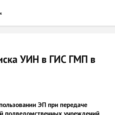
ска УИН в ГИС ГМП в
спользовании ЭП при передаче
й подведомственных учреждений