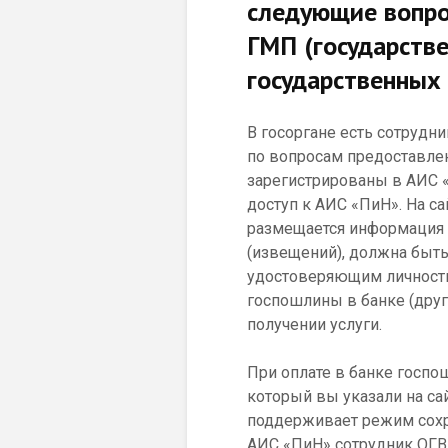
следующие вопро
ГМП (государств
государственных
В госоргане есть сотрудн
по вопросам предоставлен
зарегистрированы в АИС «
доступ к АИС «ПиН». На са
размещается информация 
(извещений), должна быт
удостоверяющим личность
госпошлины в банке (друг
получении услуги.
При оплате в банке госпо
который вы указали на са
поддерживает режим сохр
АИС «ПиН» сотрудник ОГВ