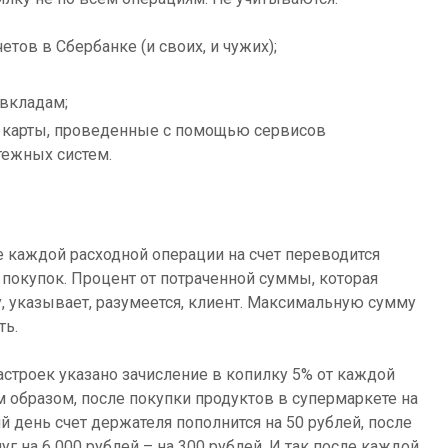
етов в Сбербанке (и своих, и чужих);
/вкладам;
 карты, проведенные с помощью сервисов
ежных систем.
е каждой расходной операции на счет переводится
покупок. Процент от потраченной суммы, которая
у, указывает, разумеется, клиент. Максимальную сумму
ть.
астроек указано зачисление в копилку 5% от каждой
м образом, после покупки продуктов в супермаркете на
й день счет держателя пополнится на 50 рублей, после
г на 6 000 рублей – на 300 рублей. И так после каждой