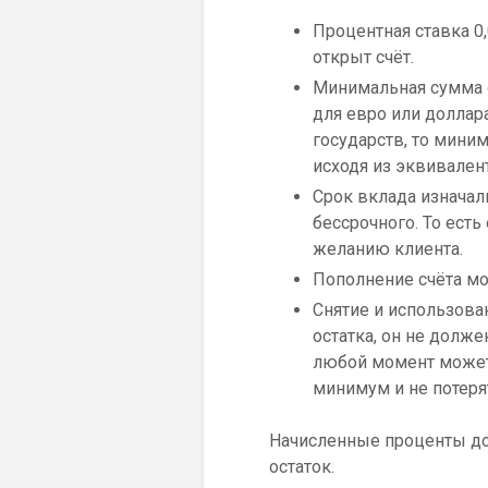
Процентная ставка 0
открыт счёт.
Минимальная сумма о
для евро или доллар
государств, то мини
исходя из эквивален
Срок вклада изначаль
бессрочного. То ест
желанию клиента.
Пополнение счёта мо
Снятие и использова
остатка, он не долж
любой момент может 
минимум и не потеря
Начисленные проценты до
остаток.