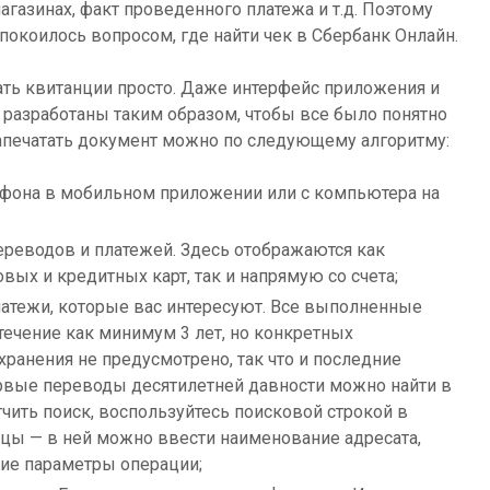
агазинах, факт проведенного платежа и т.д. Поэтому
покоилось вопросом, где найти чек в Сбербанк Онлайн.
ть квитанции просто. Даже интерфейс приложения и
 разработаны таким образом, чтобы все было понятно
Напечатать документ можно по следующему алгоритму:
ефона в мобильном приложении или с компьютера на
ереводов и платежей. Здесь отображаются как
вых и кредитных карт, так и напрямую со счета;
латежи, которые вас интересуют. Все выполненные
 течение как минимум 3 лет, но конкретных
хранения не предусмотрено, так что и последние
рвые переводы десятилетней давности можно найти в
гчить поиск, воспользуйтесь поисковой строкой в
ицы — в ней можно ввести наименование адресата,
чие параметры операции;