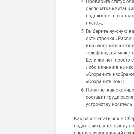
Проверьте статус оп
распечатка квитанции
подождать, пока тра
платеж;
Выберите нужную ва
есть строчка «Распе
или настроить автоп
телефону, вы можете
Если же нет, просто 
либо кликните на и
«Сохранить изображ
«Сохранить чек»;
Понятно, как скопиро
составит труда расп
устройству носитель
Как распечатать чек в Сб
подключить к телефону пр
специализированный софт