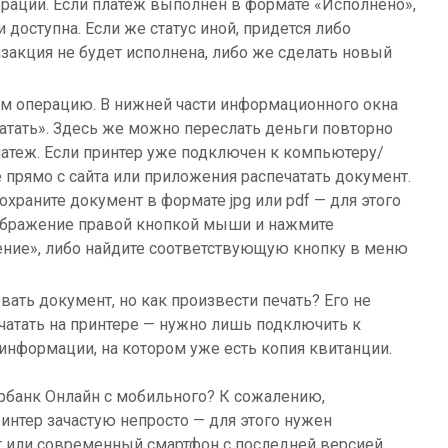
ерации. Если платеж выполнен в формате «Исполнено»,
 доступна. Если же статус иной, придется либо
нзакция не будет исполнена, либо же сделать новый
м операцию. В нижней части информационного окна
чатать». Здесь же можно переслать деньги повторно
латеж. Если принтер уже подключен к компьютеру/
 прямо с сайта или приложения распечатать документ.
сохраните документ в формате jpg или pdf — для этого
зображение правой кнопкой мыши и нажмите
ение», либо найдите соответствующую кнопку в меню
вать документ, но как произвести печать? Его не
ечатать на принтере — нужно лишь подключить к
 информации, на котором уже есть копия квитанции.
ербанк Онлайн с мобильного? К сожалению,
интер зачастую непросто — для этого нужен
 или современный смартфон с последней версией